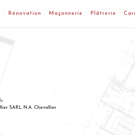
n
Rénovation
Maçonnerie
Plâtrerie
Car
fr
llier SARL N.A. Chevallier