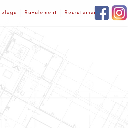
relage
Ravalement
Recrutement